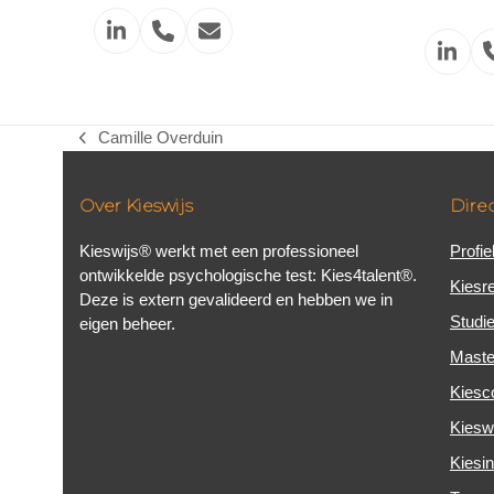
Linkedin
Phone
Email
Link
Number
Camille Overduin
previous
post:
Over Kieswijs
Direc
Kieswijs® werkt met een professioneel
Profi
ontwikkelde psychologische test: Kies4talent®.
Kiesre
Deze is extern gevalideerd en hebben we in
Studi
eigen beheer.
Maste
Kiesc
Kiesw
Kiesin