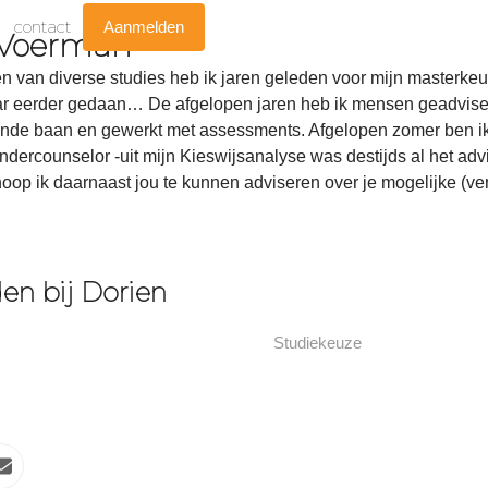
contact
Aanmelden
 Voerman
n van diverse studies heb ik jaren geleden voor mijn masterk
ar eerder gedaan… De afgelopen jaren heb ik mensen geadvisee
nde baan en gewerkt met assessments. Afgelopen zomer ben ik (
kindercounselor -uit mijn Kieswijsanalyse was destijds al het a
op ik daarnaast jou te kunnen adviseren over je mogelijke (ver
n bij Dorien
Studiekeuze
Profielkeuze
ne
Email