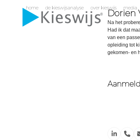
Skip
home
de kieswijsanalyse
over kieswijs
media
to
Dorien
content
Na het probere
Had ik dat ma
van een passe
opleiding tot 
gekomen- en ho
Aanmelde
Linkedin
Pho