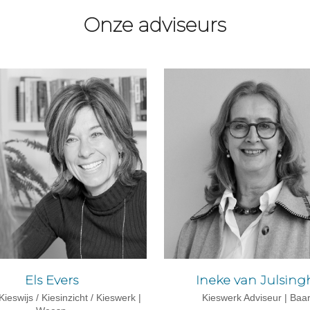
Onze adviseurs
Els Evers
Ineke van Julsing
ieswijs / Kiesinzicht / Kieswerk |
Kieswerk Adviseur | Baa