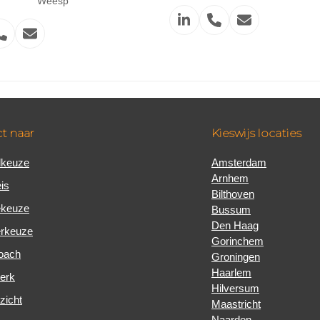
Weesp
Linkedin
Phone
Email
edin
Phone
Email
Number
Number
t naar
Kieswijs locaties
elkeuze
Amsterdam
Arnhem
is
Bilthoven
ekeuze
Bussum
Den Haag
rkeuze
Gorinchem
oach
Groningen
Haarlem
erk
Hilversum
zicht
Maastricht
Naarden