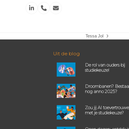
Linkedin
Phone
Email
Number
Tessa Jol
next
post:
Uit de blog
De rol van ouders bij
studiekeuze!
Droombanen? Bestaa
nog anno 2025?
Zou jij AI toevertrouw
met je studiekeuze?