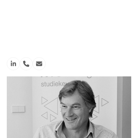
Profielkeuze
Masterkeuze
Kieswerk
Linkedin
Phone
Email
Number