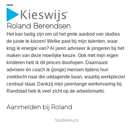
Skip
to
Open
Close
content
mobile
mobile
Roland Berendsen
menu
menu
Het kan lastig zijn om uit het grote aanbod van studies
de juiste te kiezen! Welke past bij mijn talenten, waar
krijg ik energie van? Al jaren adviseer ik jongeren bij het
maken van deze moeilijke keuze. Ook met mijn eigen
kinderen heb ik dit proces doorlopen. Daarnaast
adviseer én coach ik (jonge) mensen tijdens hun
zoektocht naar die uitdagende baan, waarbij werkplezier
centraal staat. Dankzij mijn jarenlange werkervaring bij
Randstad heb ik veel zicht op de arbeidsmarkt.
Aanmelden bij Roland
Studiekeuze