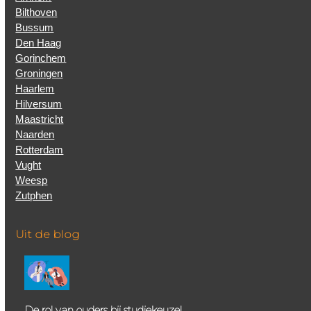
Bilthoven
Bussum
Den Haag
Gorinchem
Groningen
Haarlem
Hilversum
Maastricht
Naarden
Rotterdam
Vught
Weesp
Zutphen
Uit de blog
De rol van ouders bij studiekeuze!