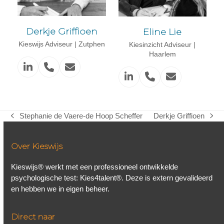
Derkje Griffioen
Eline Lie
Kieswijs Adviseur | Zutphen
Kiesinzicht Adviseur |
Haarlem
Linkedin
Phone
Email
Linkedin
Phone
Email
Number
Number
Stephanie de Vaere-de Hoop Scheffer
Derkje Griffioen
previous
next
post:
post:
Over Kieswijs
Kieswijs® werkt met een professioneel ontwikkelde
psychologische test: Kies4talent®. Deze is extern gevalideerd
en hebben we in eigen beheer.
Direct naar