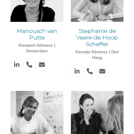
Manousch van
Stephanie de
Putte
Vaere-de Hoop
Scheffer
Kieswerk Adviseur |
Amsterdam
Kieswijs Adviseur | Den
Haag
Linkedin
Phone
Email
Number
Linkedin
Phone
Email
Number